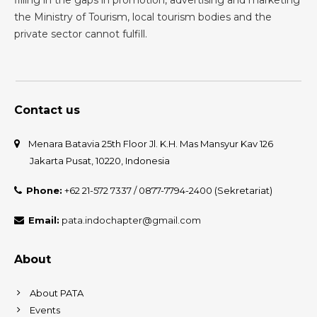
filling in the gaps in promotion, advertising and marketing
the Ministry of Tourism, local tourism bodies and the
private sector cannot fulfill.
Contact us
Menara Batavia 25th Floor Jl. K.H. Mas Mansyur Kav 126
Jakarta Pusat, 10220, Indonesia
Phone:
+62 21-572 7337 / 0877-7794-2400 (Sekretariat)
Email:
pata.indochapter@gmail.com
About
About PATA
Events