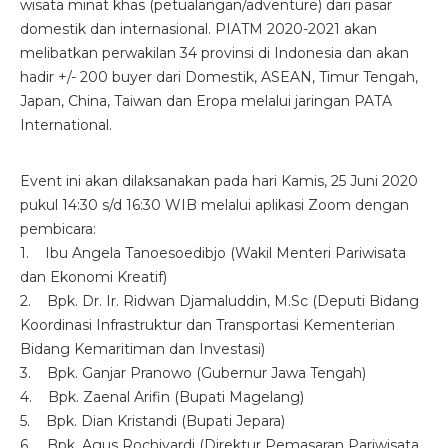
wisata minat khas (petualangan/adventure) dari pasar
domestik dan internasional. PIATM 2020-2021 akan
melibatkan perwakilan 34 provinsi di Indonesia dan akan
hadir +/- 200 buyer dari Domestik, ASEAN, Timur Tengah,
Japan, China, Taiwan dan Eropa melalui jaringan PATA
International.
Event ini akan dilaksanakan pada hari Kamis, 25 Juni 2020
pukul 14:30 s/d 16:30 WIB melalui aplikasi Zoom dengan
pembicara:
1. Ibu Angela Tanoesoedibjo (Wakil Menteri Pariwisata
dan Ekonomi Kreatif)
2. Bpk. Dr. Ir. Ridwan Djamaluddin, M.Sc (Deputi Bidang
Koordinasi Infrastruktur dan Transportasi Kementerian
Bidang Kemaritiman dan Investasi)
3. Bpk. Ganjar Pranowo (Gubernur Jawa Tengah)
4. Bpk. Zaenal Arifin (Bupati Magelang)
5. Bpk. Dian Kristandi (Bupati Jepara)
6. Bpk. Agus Rochiyardi (Direktur Pemasaran Pariwisata